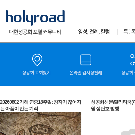
20260802 가해 연중18주일: 창자가 끊어지
성공회신문/달리타쿰(여성
는 아픔이 만든 기적
월 성탄호 발행