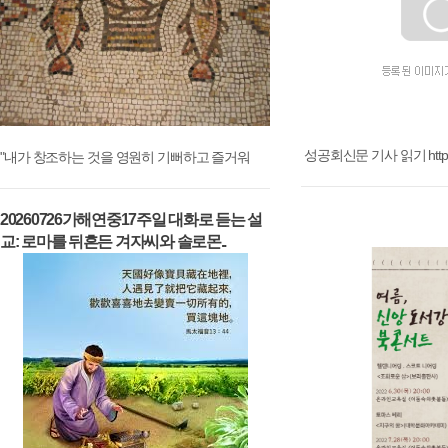
성공회신문 기사 읽기 https:/
"내가 창조하는 것을 영원히 기뻐하고 즐거워
20260726가해연중17주일 대화로 듣는 설
교: 로마를 뒤흔든 겨자씨와 솔로몬..